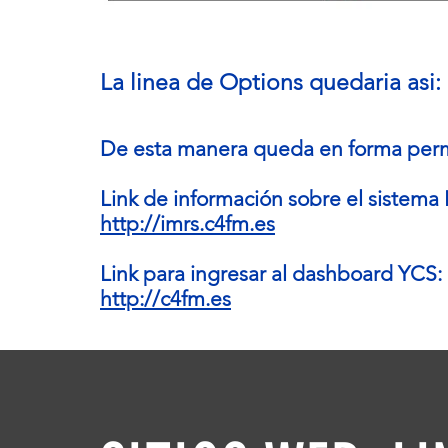
La linea de Options quedaria as
De esta manera queda en forma per
Link de información sobre el sistema
http://imrs.c4fm.es
Link para ingresar al dashboard YCS:
http://c4fm.es