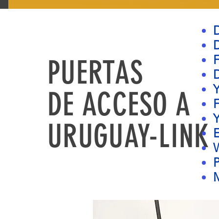
PUERTAS
D
DE
ACCESO A
URUGUAY-LINK
W
P